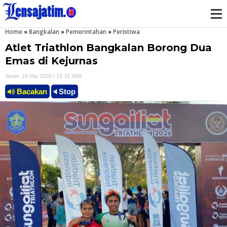
Home
»
Bangkalan
»
Pemerintahan
»
Peristiwa
M
Atlet Triathlon Bangkalan Borong Dua
e
Emas di Kejurnas
Senin, 18 Mei 2026 | 19.16 WIB
n
Bacakan
Stop
u