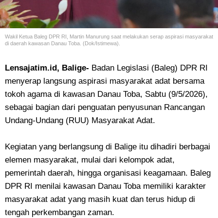
Wakil Ketua Baleg DPR RI, Martin Manurung saat melakukan serap aspirasi masyarakat
di daerah kawasan Danau Toba. (Dok/Istimewa).
Lensajatim.id, Balige-
Badan Legislasi (Baleg) DPR RI
menyerap langsung aspirasi masyarakat adat bersama
tokoh agama di kawasan Danau Toba, Sabtu (9/5/2026),
sebagai bagian dari penguatan penyusunan Rancangan
Undang-Undang (RUU) Masyarakat Adat.
Kegiatan yang berlangsung di Balige itu dihadiri berbagai
elemen masyarakat, mulai dari kelompok adat,
pemerintah daerah, hingga organisasi keagamaan. Baleg
DPR RI menilai kawasan Danau Toba memiliki karakter
masyarakat adat yang masih kuat dan terus hidup di
tengah perkembangan zaman.