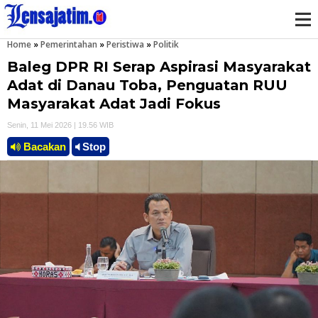
Home
»
Pemerintahan
»
Peristiwa
»
Politik
M
Baleg DPR RI Serap Aspirasi Masyarakat
e
Adat di Danau Toba, Penguatan RUU
Masyarakat Adat Jadi Fokus
n
Senin, 11 Mei 2026 | 19.56 WIB
u
Bacakan
Stop