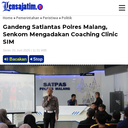
Home
»
Pemerintahan
»
Peristiwa
»
Politik
M
Gandeng Satlantas Polres Malang,
e
Senkom Mengadakan Coaching Clinic
SIM
n
Senin, 01 Juni 2026 | 11.01 WIB
u
Bacakan
Stop