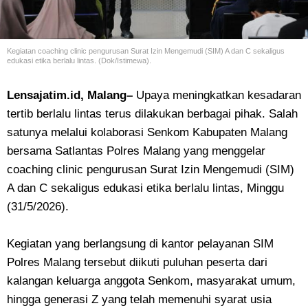
Kegiatan
coaching clinic pengurusan Surat Izin Mengemudi (SIM) A dan C sekaligus
edukasi etika berlalu lintas. (Dok/Istimewa).
Lensajatim.id, Malang–
Upaya meningkatkan kesadaran
tertib berlalu lintas terus dilakukan berbagai pihak. Salah
satunya melalui kolaborasi Senkom Kabupaten Malang
bersama Satlantas Polres Malang yang menggelar
coaching clinic pengurusan Surat Izin Mengemudi (SIM)
A dan C sekaligus edukasi etika berlalu lintas, Minggu
(31/5/2026).
Kegiatan yang berlangsung di kantor pelayanan SIM
Polres Malang tersebut diikuti puluhan peserta dari
kalangan keluarga anggota Senkom, masyarakat umum,
hingga generasi Z yang telah memenuhi syarat usia