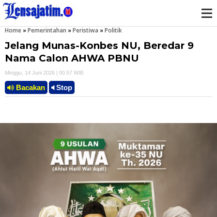
Home
»
Pemerintahan
»
Peristiwa
»
Politik
M
Jelang Munas-Konbes NU, Beredar 9
e
Nama Calon AHWA PBNU
Minggu, 14 Juni 2026 | 00.57 WIB
n
Bacakan
Stop
u