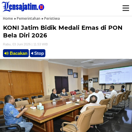
Home
»
Pemerintahan
»
Peristiwa
M
KONI Jatim Bidik Medali Emas di PON
e
Bela Diri 2026
Rabu, 03 Juni 2026 | 11.53 WIB
n
Bacakan
Stop
u