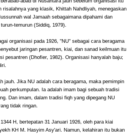
berabad-abad di Nusantara jauh sebelum organisasi itu
m risalahnya yang klasik, Khittah Nahdliyah, menegaskan
lussunnah wal Jamaah sebagaimana dipahami dan
turun-temurun (Siddiq, 1979).
agai organisasi pada 1926, "NU" sebagai cara beragama
nyebut jaringan pesantren, kiai, dan sanad keilmuan itu
isi pesantren (Dhofier, 1982). Organisasi hanyalah baju;
ri.
ah jauh. Jika NU adalah cara beragama, maka pemimpin
buah perkumpulan. Ia adalah imam bagi sebuah tradisi
ng. Dan imam, dalam tradisi fiqh yang dipegang NU
ang tidak ringan.
1344 H, bertepatan 31 Januari 1926, oleh para kiai
yekh KH M. Hasyim Asy'ari. Namun, kelahiran itu bukan