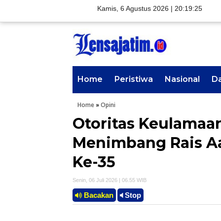
Kamis, 6 Agustus 2026 |
20:19:26
Home
Peristiwa
Nasional
D
Home
»
Opini
Otoritas Keulamaa
Menimbang Rais A
Ke-35
Senin, 06 Juli 2026 | 06.55 WIB
Bacakan
Stop