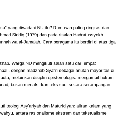
ama" yang diwadahi NU itu? Rumusan paling ringkas dan
Achmad Siddiq (1979) dan pada risalah Hadratussyekh
unnah wa al-Jama'ah. Cara beragama itu berdiri di atas tiga
zhab. Warga NU mengikuti salah satu dari empat
anbali, dengan madzhab Syafi'i sebagai anutan mayoritas di
buta, melainkan disiplin epistemologis: mengambil hukum
sanad, bukan menafsirkan teks suci secara serampangan
i teologi Asy'ariyah dan Maturidiyah: aliran kalam yang
 wahyu, antara rasionalisme ekstrem dan tekstualisme