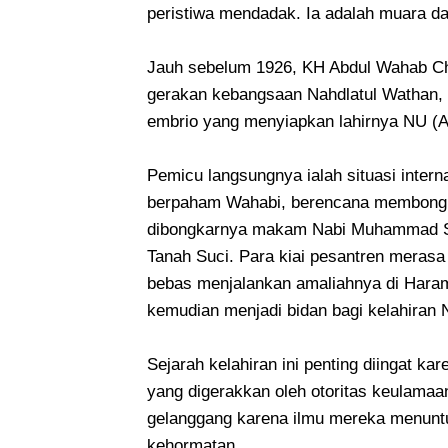
peristiwa mendadak. Ia adalah muara da
Jauh sebelum 1926, KH Abdul Wahab Chas
gerakan kebangsaan Nahdlatul Wathan, d
embrio yang menyiapkan lahirnya NU (An
Pemicu langsungnya ialah situasi intern
berpaham Wahabi, berencana membongka
dibongkarnya makam Nabi Muhammad S
Tanah Suci. Para kiai pesantren merasa
bebas menjalankan amaliahnya di Harama
kemudian menjadi bidan bagi kelahiran 
Sejarah kelahiran ini penting diingat ka
yang digerakkan oleh otoritas keulamaa
gelanggang karena ilmu mereka menuntu
kehormatan.