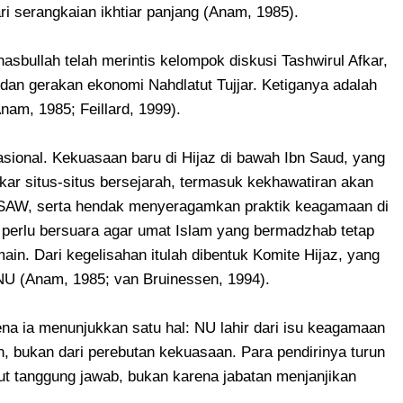
ri serangkaian ikhtiar panjang (Anam, 1985).
bullah telah merintis kelompok diskusi Tashwirul Afkar,
an gerakan ekonomi Nahdlatut Tujjar. Ketiganya adalah
am, 1985; Feillard, 1999).
asional. Kekuasaan baru di Hijaz di bawah Ibn Saud, yang
r situs-situs bersejarah, termasuk kekhawatiran akan
AW, serta hendak menyeragamkan praktik keagamaan di
 perlu bersuara agar umat Islam yang bermadzhab tetap
in. Dari kegelisahan itulah dibentuk Komite Hijaz, yang
NU (Anam, 1985; van Bruinessen, 1994).
rena ia menunjukkan satu hal: NU lahir dari isu keagamaan
n, bukan dari perebutan kekuasaan. Para pendirinya turun
t tanggung jawab, bukan karena jabatan menjanjikan