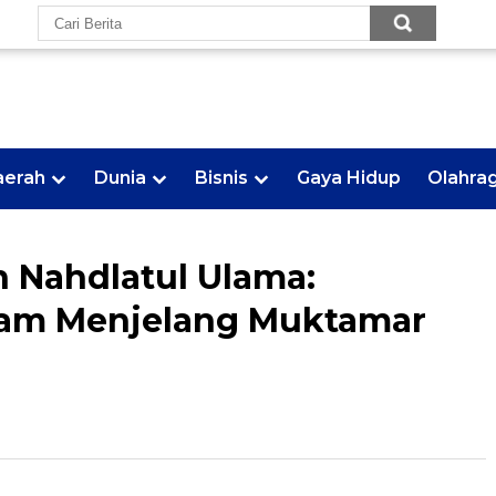
aerah
Dunia
Bisnis
Gaya Hidup
Olahra
n Nahdlatul Ulama:
am Menjelang Muktamar