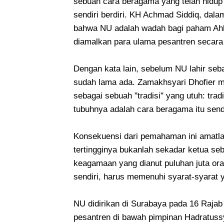
sebuah cara beragama yang telah hidup 
sendiri berdiri. KH Achmad Siddiq, dala
bahwa NU adalah wadah bagi paham Ah
diamalkan para ulama pesantren secara 
Dengan kata lain, sebelum NU lahir seb
sudah lama ada. Zamakhsyari Dhofier me
sebagai sebuah "tradisi" yang utuh: trad
tubuhnya adalah cara beragama itu sendi
Konsekuensi dari pemahaman ini amatl
tertingginya bukanlah sekadar ketua se
keagamaan yang dianut puluhan juta ora
sendiri, harus memenuhi syarat-syarat y
NU didirikan di Surabaya pada 16 Rajab 
pesantren di bawah pimpinan Hadratuss