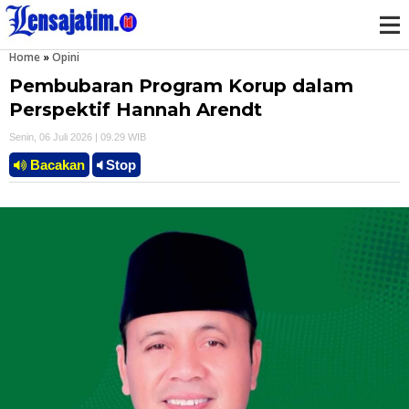
Home
»
Opini
M
Pembubaran Program Korup dalam
e
Perspektif Hannah Arendt
Senin, 06 Juli 2026 | 09.29 WIB
n
Bacakan
Stop
u