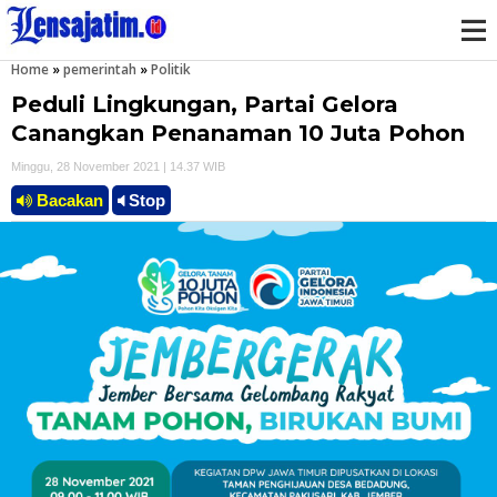
Home
»
pemerintah
»
Politik
M
Peduli Lingkungan, Partai Gelora
e
Canangkan Penanaman 10 Juta Pohon
Minggu, 28 November 2021 | 14.37 WIB
n
Bacakan
Stop
u