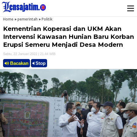
Home
»
pemerintah
»
Politik
M
Kementrian Koperasi dan UKM Akan
e
Intervensi Kawasan Hunian Baru Korban
Erupsi Semeru Menjadi Desa Modern
n
Sabtu, 22 Januari 2022 | 21.44 WIB
u
Bacakan
Stop