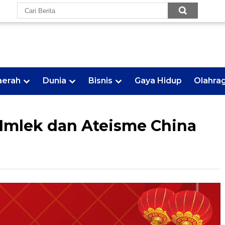
aerah
Dunia
Bisnis
Gaya Hidup
Olahra
Imlek dan Ateisme China