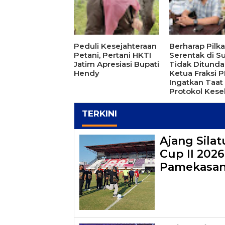
Peduli Kesejahteraan
Berharap Pilk
Petani, Pertani HKTI
Serentak di 
Jatim Apresiasi Bupati
Tidak Ditunda 
Hendy
Ketua Fraksi 
Ingatkan Taat
Protokol Kese
TERKINI
Ajang Sila
Cup II 202
Pamekasa