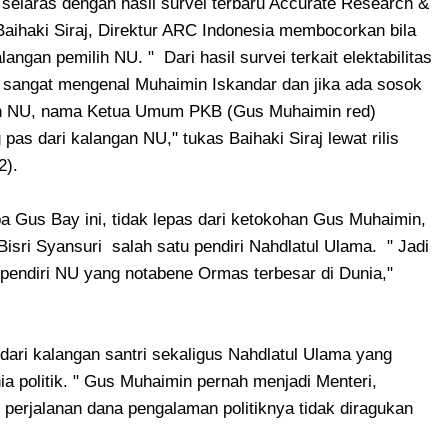
selaras dengan hasil survei terbaru Accurate Research &
Baihaki Siraj, Direktur ARC Indonesia membocorkan bila
ngan pemilih NU. " Dari hasil survei terkait elektabilitas
sangat mengenal Muhaimin Iskandar dan jika ada sosok
an NU, nama Ketua Umum PKB (Gus Muhaimin red)
pas dari kalangan NU," tukas Baihaki Siraj lewat rilis
2).
apa Gus Bay ini, tidak lepas dari ketokohan Gus Muhaimin,
Bisri Syansuri salah satu pendiri Nahdlatul Ulama. " Jadi
pendiri NU yang notabene Ormas terbesar di Dunia,"
dari kalangan santri sekaligus Nahdlatul Ulama yang
a politik. " Gus Muhaimin pernah menjadi Menteri,
perjalanan dana pengalaman politiknya tidak diragukan