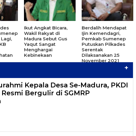
ades
Ikut Angkat Bicara,
Berdalih Mendapat
Sumenep
Wakil Rakyat di
Ijin Kemendagri,
Lagi,
Madura Sebut Gus
Pemkab Sumenep
PKB
Yaqut Sangat
Putuskan Pilkades
Menghargai
Serentak
hatan
Kebinekaan
Dilaksanakan 25
November 2021
+
turahmi Kepala Desa Se-Madura, PKDI
6 Resmi Bergulir di SGMRP
n