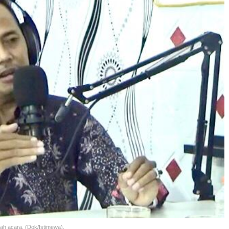
uah acara. (Dok/Istimewa).