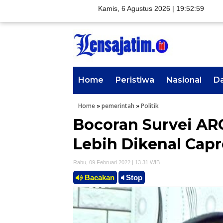
Kamis, 6 Agustus 2026 |
19:53:00
Home
Peristiwa
Nasional
D
Home
»
pemerintah
»
Politik
Bocoran Survei AR
Lebih Dikenal Capr
Rabu, 09 Februari 2022 | 13.31 WIB
Bacakan
Stop