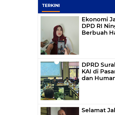
TERKINI
Ekonomi J
DPD RI Ning
Berbuah Ha
DPRD Surab
KAI di Pasa
dan Human
Selamat Ja