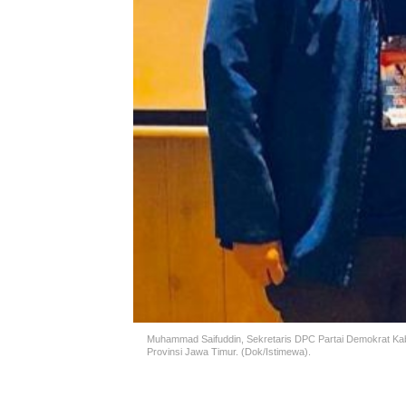
Muhammad Saifuddin, Sekretaris DPC Partai Demokrat Ka
Provinsi Jawa Timur. (Dok/Istimewa).