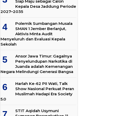
Siap Maju sebagai Calon
Kepala Desa Jaddung Periode
2027–2035
Polemik Sumbangan Musala
SMAN 1 Jember Berlanjut,
Aktivis Minta Audit
Menyeluruh dan Evaluasi Kepala
Sekolah
Ansor Jawa Timur: Gagalnya
Penyelundupan Narkotika di
Juanda adalah Kemenangan
Negara Melindungi Generasi Bangsa
Harlah Ke-62 PII Wati, Talk
Show Nasional Perkuat Peran
Muslimah Hadapi Era Society
5.0
STIT Aqidah Usymuni
Sumenep Berangkatkan 11