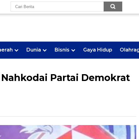
aerah
Dunia
Bisnis
Gaya Hidup
Olahra
Nahkodai Partai Demokrat