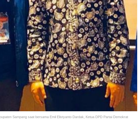
bupaten Sampang saat bersama Emil Elistyanto Dardak, Ketua DPD Partai Demokrat