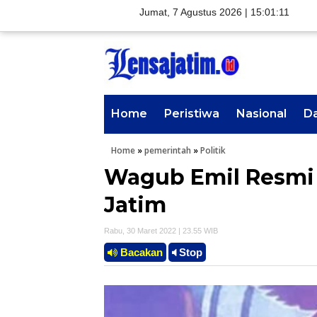
Jumat, 7 Agustus 2026 |
15:01:12
Home
Peristiwa
Nasional
D
Home
»
pemerintah
»
Politik
Wagub Emil Resmi 
Jatim
Rabu, 30 Maret 2022 | 23.55 WIB
Bacakan
Stop