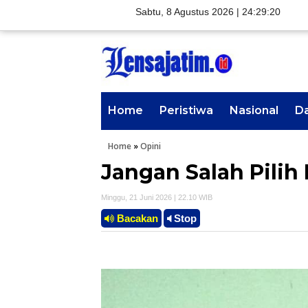
Sabtu, 8 Agustus 2026 |
24:29:21
Home
Peristiwa
Nasional
D
Home
»
Opini
Jangan Salah Pili
Minggu, 21 Juni 2026 | 22.10 WIB
Bacakan
Stop