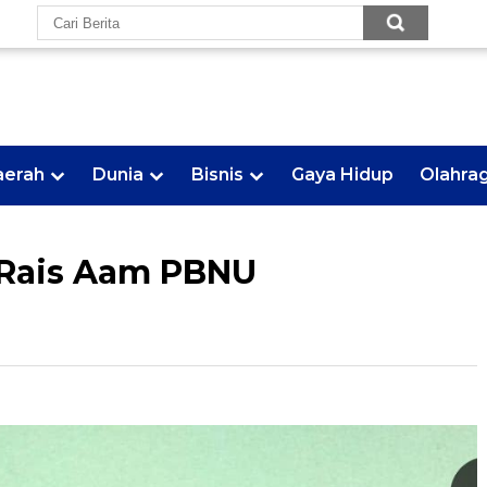
aerah
Dunia
Bisnis
Gaya Hidup
Olahra
h Rais Aam PBNU