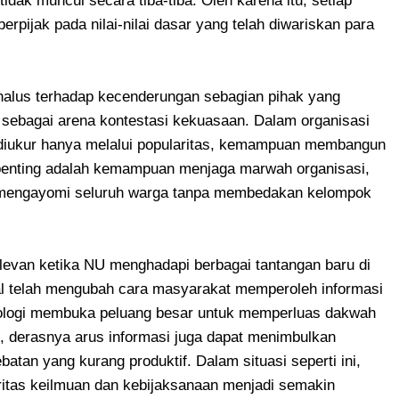
tidak muncul secara tiba-tiba. Oleh karena itu, setiap
rpijak pada nilai-nilai dasar yang telah diwariskan para
 halus terhadap kecenderungan sebagian pihak yang
 sebagai arena kontestasi kekuasaan. Dalam organisasi
diukur hanya melalui popularitas, kemampuan membangun
ih penting adalah kemampuan menjaga marwah organisasi,
 mengayomi seluruh warga tanpa membedakan kelompok
levan ketika NU menghadapi berbagai tantangan baru di
l telah mengubah cara masyarakat memperoleh informasi
knologi membuka peluang besar untuk memperluas dakwah
n, derasnya arus informasi juga dapat menimbulkan
atan yang kurang produktif. Dalam situasi seperti ini,
oritas keilmuan dan kebijaksanaan menjadi semakin