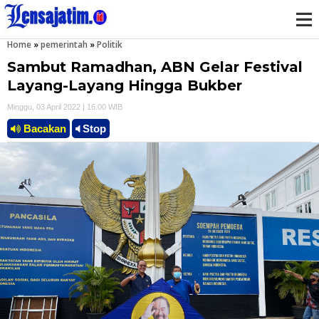
Home
»
pemerintah
»
Politik
M
Sambut Ramadhan, ABN Gelar Festival
e
Layang-Layang Hingga Bukber
Minggu, 03 April 2022 | 16.00 WIB
n
Bacakan
Stop
u