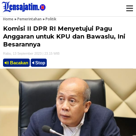
Home
»
Pemerintahan
»
Politik
M
Komisi II DPR RI Menyetujui Pagu
e
Anggaran untuk KPU dan Bawaslu, Ini
Besarannya
n
Rabu, 13 September 2023 | 23.15 WIB
u
Bacakan
Stop