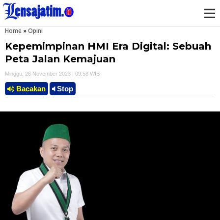
Home
»
Opini
M
Kepemimpinan HMI Era Digital: Sebuah
e
Peta Jalan Kemajuan
Minggu, 26 November 2023 | 09.58 WIB
n
Bacakan
Stop
u