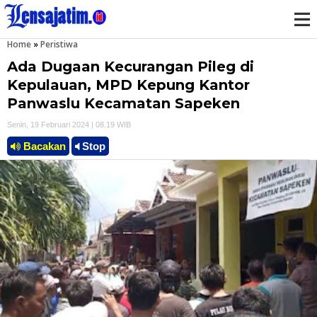
Home
»
Peristiwa
M
Ada Dugaan Kecurangan Pileg di
e
Kepulauan, MPD Kepung Kantor
Panwaslu Kecamatan Sapeken
n
Senin, 19 Februari 2024 | 08.19 WIB
u
Bacakan
Stop