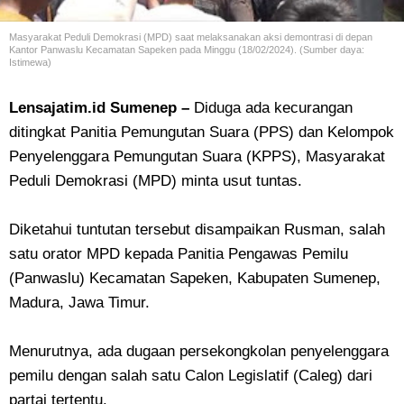
Masyarakat Peduli Demokrasi (MPD) saat melaksanakan aksi demontrasi di depan
Kantor Panwaslu Kecamatan Sapeken pada Minggu (18/02/2024). (Sumber daya:
Istimewa)
Lensajatim.id Sumenep –
Diduga ada kecurangan
ditingkat Panitia Pemungutan Suara (PPS) dan Kelompok
Penyelenggara Pemungutan Suara (KPPS), Masyarakat
Peduli Demokrasi (MPD) minta usut tuntas.
Diketahui tuntutan tersebut disampaikan Rusman, salah
satu orator MPD kepada Panitia Pengawas Pemilu
(Panwaslu) Kecamatan Sapeken, Kabupaten Sumenep,
Madura, Jawa Timur.
Menurutnya, ada dugaan persekongkolan penyelenggara
pemilu dengan salah satu Calon Legislatif (Caleg) dari
partai tertentu.