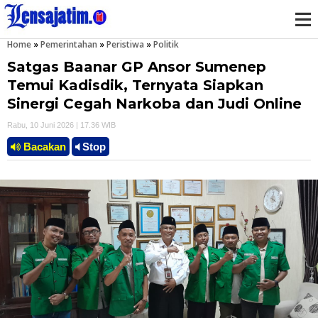
Home
»
Pemerintahan
»
Peristiwa
»
Politik
M
Satgas Baanar GP Ansor Sumenep
e
Temui Kadisdik, Ternyata Siapkan
Sinergi Cegah Narkoba dan Judi Online
n
Rabu, 10 Juni 2026 | 17.36 WIB
u
Bacakan
Stop