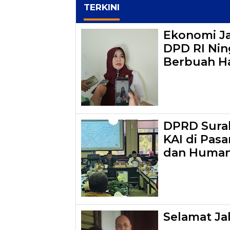
TERKINI
Ekonomi J
DPD RI Ning
Berbuah Ha
DPRD Surab
KAI di Pasa
dan Human
Selamat Ja