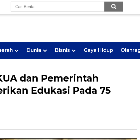
aerah
Dunia
Bisnis
Gaya Hidup
Olahra
 KUA dan Pemerintah
rikan Edukasi Pada 75