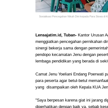
Sosialisasi Pencegahan Nikah Dini kepada Para Siswa di 
Lensajatim.id, Tuban-
Kantor Urusan A
menggiatkan pencegahan pernikahan di
sinergi bekerja sama dengan pemerinta
pendopo kecamatan Jenu dengan peser
lembaga pendidikan yang berada di sek
Camat Jenu Yoeliani Endang Poerwati 
para peserta agar betul-betul memanfa
yang disampaikan oleh Kepala KUA Je
"Saya berpesan karena giat ini jarang d
diperhatikan dengan baik ya, sebab kes