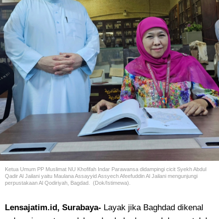
Ketua Umum PP Muslimat NU Khofifah Indar Parawansa didampingi cicit Syekh Abdul
Qadir Al Jailani yaitu Maulana Assayyid Assyech Afeefuddin Al Jailani mengunjungi
perpustakaan Al Qodiriyah, Bagdad. (Dok/Istimewa).
Lensajatim.id, Surabaya-
Layak jika Baghdad dikenal