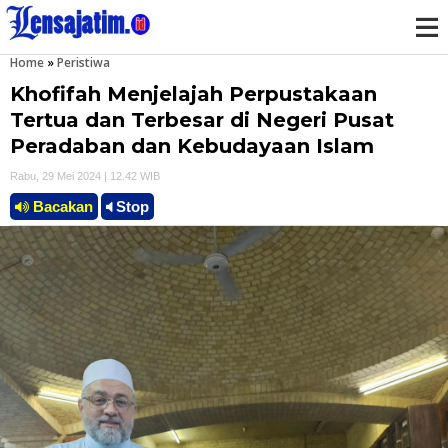
Home
»
Peristiwa
M
Khofifah Menjelajah Perpustakaan
e
Tertua dan Terbesar di Negeri Pusat
Peradaban dan Kebudayaan Islam
n
Rabu, 29 Mei 2024 | 12.42 WIB
u
Bacakan
Stop