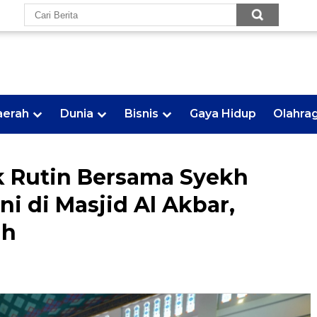
aerah
Dunia
Bisnis
Gaya Hidup
Olahra
k Rutin Bersama Syekh
ni di Masjid Al Akbar,
ah