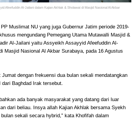
 Afeefuddin Al-Jailani dalam Kajian Akhlak & Sholawat di Masjid Nasional Al Akbar
PP Muslimat NU yang juga Gubernur Jatim periode 2019-
a khusus mengundang Pemegang Utama Mutawalli Masjid &
dir Al-Jailani yaitu Assyeikh Assayyid Afeefuddin Al-
 di Masjid Nasional Al Akbar Surabaya, pada 16 Agustus
alat Jumat dengan frekuensi dua bulan sekali mendatangkan
 dari Baghdad Irak tersebut.
 bahkan ada banyak masyarakat yang datang dari luar
n dari beliau. Insya allah Kajian Akhlak bersama Syekh
 bulan sekali secara hybrid,” kata Khofifah dalam