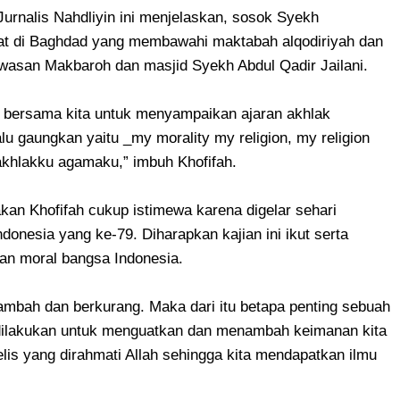
 Jurnalis Nahdliyin ini menjelaskan, sosok Syekh
uat di Baghdad yang membawahi maktabah alqodiriyah dan
awasan Makbaroh dan masjid Syekh Abdul Qadir Jailani.
r bersama kita untuk menyampaikan ajaran akhlak
u gaungkan yaitu _my morality my religion, my religion
akhlakku agamaku,” imbuh Khofifah.
atakan Khofifah cukup istimewa karena digelar sehari
onesia yang ke-79. Diharapkan kajian ini ikut serta
n moral bangsa Indonesia.
bah dan berkurang. Maka dari itu betapa penting sebuah
s dilakukan untuk menguatkan dan menambah keimanan kita
lis yang dirahmati Allah sehingga kita mendapatkan ilmu