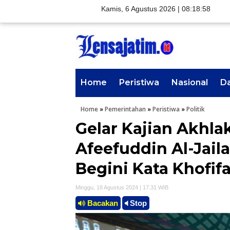
Kamis, 6 Agustus 2026 |
08:18:59
Home
Peristiwa
Nasional
D
Home
»
Pemerintahan
»
Peristiwa
»
Politik
Gelar Kajian Akhla
Afeefuddin Al-Jaila
Begini Kata Khofif
Minggu, 18 Agustus 2024 | 17.31 WIB
Bacakan
Stop