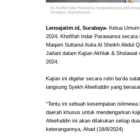
Hj. Khofifah Indar Parawansa mengundang Assyeikh Assayyid
Surabaya. (Dok/Istimewa).
Lensajatim.id, Surabaya-
Ketua Umum 
2024, Khofifah Indar Parawansa secar
Maqam Sultanul Aulia Al Sheikh Abdul Qa
Jailani dalam Kajian Akhlak & Sholawat
2024.
Kajian ini digelar secara rutin ba’da s
langsung Syekh Afeefuddin yang berasal
“Tentu ini sebuah kesempatan istimewa
daerah khusus untuk mendengarkan kajia
Afeefuddin ini akan dilakukan setiap dua
keterangannya, Ahad (18/8/2024)