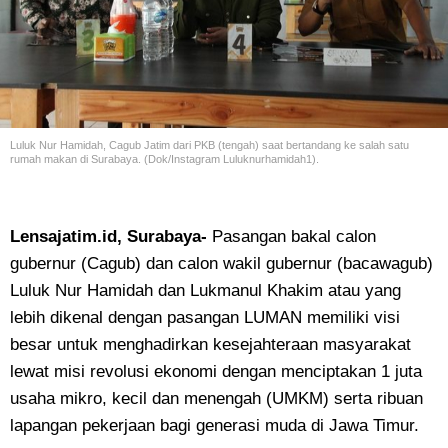
Luluk Nur Hamidah, Cagub Jatim dari PKB (tengah) saat bertandang ke salah satu
rumah makan di Surabaya. (Dok/Instagram Luluknurhamidah1).
Lensajatim.id, Surabaya-
Pasangan bakal calon
gubernur (Cagub) dan calon wakil gubernur (bacawagub)
Luluk Nur Hamidah dan Lukmanul Khakim atau yang
lebih dikenal dengan pasangan LUMAN memiliki visi
besar untuk menghadirkan kesejahteraan masyarakat
lewat misi revolusi ekonomi dengan menciptakan 1 juta
usaha mikro, kecil dan menengah (UMKM) serta ribuan
lapangan pekerjaan bagi generasi muda di Jawa Timur.