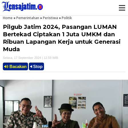
Home
»
Pemerintahan
»
Peristiwa
»
Politik
M
Pilgub Jatim 2024, Pasangan LUMAN
e
Bertekad Ciptakan 1 Juta UMKM dan
Ribuan Lapangan Kerja untuk Generasi
n
Muda
u
Selasa, 17 September 2024 | 12.59 WIB
Bacakan
Stop