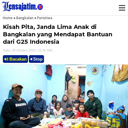
Home
»
Bangkalan
»
Peristiwa
M
Kisah Pita, Janda Lima Anak di
e
Bangkalan yang Mendapat Bantuan
dari G25 Indonesia
n
Rabu, 30 Oktober 2024 | 15.40 WIB
u
Bacakan
Stop