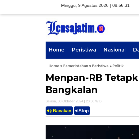
Minggu, 9 Agustus 2026 |
08:56:32
Home
Peristiwa
Nasional
D
Home
»
Pemerintahan
»
Peristiwa
»
Politik
Menpan-RB Tetapk
Bangkalan
Selasa, 08 Oktober 2024 | 23.38 WIB
Bacakan
Stop