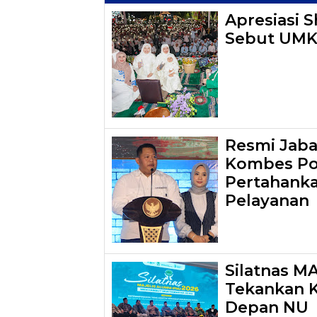
Apresiasi S
Sebut UMK
Resmi Jaba
Kombes Pol.
Pertahanka
Pelayanan
Silatnas M
Tekankan 
Depan NU