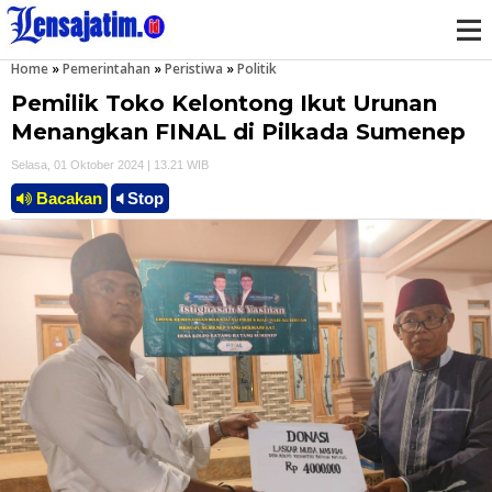
Home
»
Pemerintahan
»
Peristiwa
»
Politik
M
Pemilik Toko Kelontong Ikut Urunan
e
Menangkan FINAL di Pilkada Sumenep
Selasa, 01 Oktober 2024 | 13.21 WIB
n
Bacakan
Stop
u