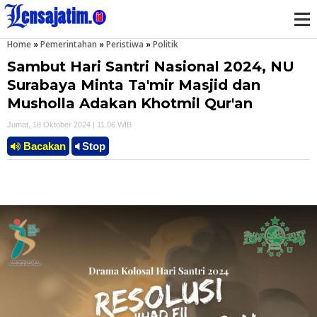
Home
»
Pemerintahan
»
Peristiwa
»
Politik
M
Sambut Hari Santri Nasional 2024, NU
e
Surabaya Minta Ta'mir Masjid dan
Musholla Adakan Khotmil Qur'an
n
Jumat, 18 Oktober 2024 | 11.06 WIB
u
Bacakan
Stop