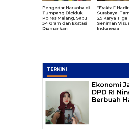
Pengedar Narkoba di
“Fraktal” Hadir
Tumpang Diciduk
Surabaya, Tam
Polres Malang, Sabu
25 Karya Tiga
54 Gram dan Ekstasi
Seniman Visua
Diamankan
Indonesia
TERKINI
Ekonomi J
DPD RI Ning
Berbuah Ha