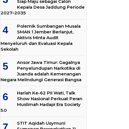
Siap Maju sebagai Calon
Kepala Desa Jaddung Periode
2027–2035
Polemik Sumbangan Musala
SMAN 1 Jember Berlanjut,
Aktivis Minta Audit
Menyeluruh dan Evaluasi Kepala
Sekolah
Ansor Jawa Timur: Gagalnya
Penyelundupan Narkotika di
Juanda adalah Kemenangan
Negara Melindungi Generasi Bangsa
Harlah Ke-62 PII Wati, Talk
Show Nasional Perkuat Peran
Muslimah Hadapi Era Society
5.0
STIT Aqidah Usymuni
Sumenep Berangkatkan 11