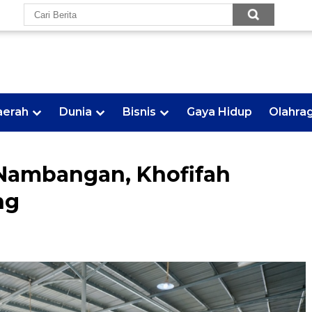
aerah
Dunia
Bisnis
Gaya Hidup
Olahra
 Nambangan, Khofifah
ng