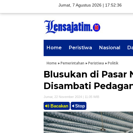
Jumat, 7 Agustus 2026 |
17:52:37
Home
Peristiwa
Nasional
D
Home
»
Pemerintahan
»
Peristiwa
»
Politik
Blusukan di Pasar
Disambati Pedaga
Jumat, 22 November 2024 | 11.05 WIB
Bacakan
Stop