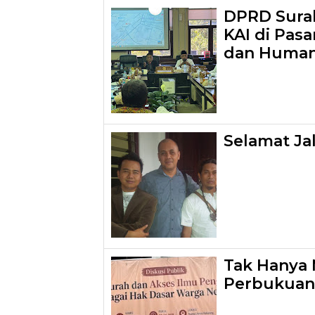
DPRD Surab
KAI di Pasa
dan Human
Selamat Ja
Tak Hanya 
Perbukuan