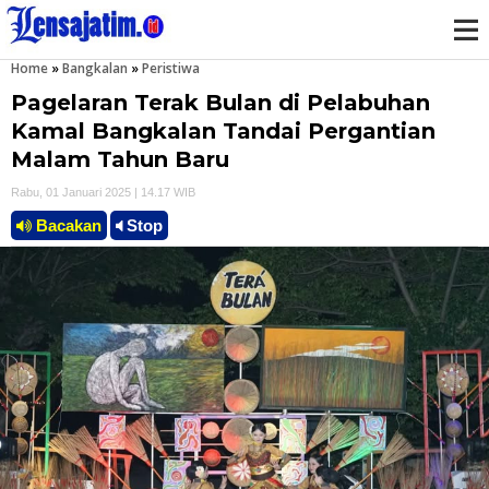
Home
»
Bangkalan
»
Peristiwa
M
Pagelaran Terak Bulan di Pelabuhan
e
Kamal Bangkalan Tandai Pergantian
Malam Tahun Baru
n
Rabu, 01 Januari 2025 | 14.17 WIB
u
Bacakan
Stop