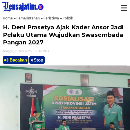
Home
»
Pemerintahan
»
Peristiwa
»
Politik
M
H. Deni Prasetya Ajak Kader Ansor Jadi
e
Pelaku Utama Wujudkan Swasembada
Pangan 2027
n
Minggu, 11 Mei 2025 | 17.16 WIB
u
Bacakan
Stop