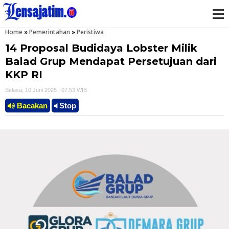
Home
»
Pemerintahan
»
Peristiwa
M
14 Proposal Budidaya Lobster Milik
e
Balad Grup Mendapat Persetujuan dari
KKP RI
n
Selasa, 10 Juni 2025 | 07.53 WIB
u
Bacakan
Stop