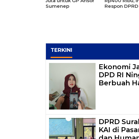
Juta untuk GP Ansor
Rp400 Ribu, In
Sumenep
Respon DPRD
TERKINI
Ekonomi J
DPD RI Ning
Berbuah Ha
DPRD Surab
KAI di Pasa
dan Human