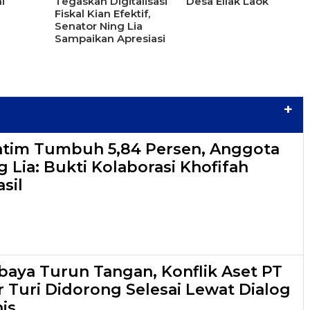
i
Tegaskan Digitalisasi
Desa Ellak Laok
Fiskal Kian Efektif,
Senator Ning Lia
Sampaikan Apresiasi
+
atim Tumbuh 5,84 Persen, Anggota
 Lia: Bukti Kolaborasi Khofifah
sil
aya Turun Tangan, Konflik Aset PT
r Turi Didorong Selesai Lewat Dialog
is