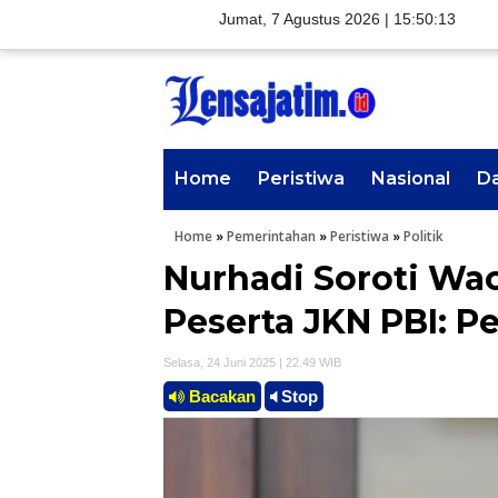
Jumat, 7 Agustus 2026 |
15:50:14
Home
Peristiwa
Nasional
D
Home
»
Pemerintahan
»
Peristiwa
»
Politik
Nurhadi Soroti Wac
Peserta JKN PBI: 
Selasa, 24 Juni 2025 | 22.49 WIB
Bacakan
Stop