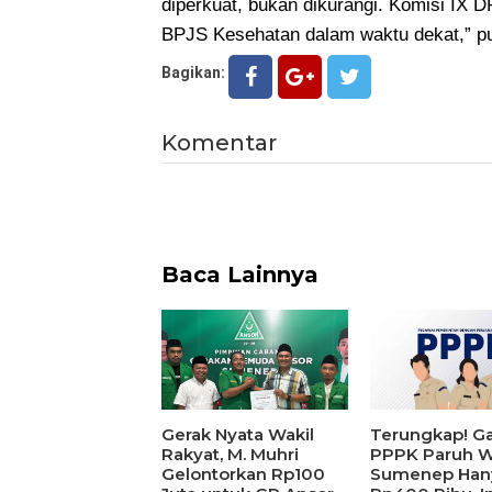
diperkuat, bukan dikurangi. Komisi IX
BPJS Kesehatan dalam waktu dekat,” p
Bagikan:
Komentar
Baca Lainnya
Gerak Nyata Wakil
Terungkap! Ga
Rakyat, M. Muhri
PPPK Paruh W
Gelontorkan Rp100
Sumenep Han