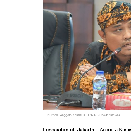
Nurhadi, Anggota Komisi IX DPR RI.(Dok/Istimewa).
Lensajatim.id, Jakarta –
Anggota Komis