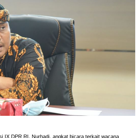
i IX DPR RI, Nurhadi, angkat bicara terkait wacana