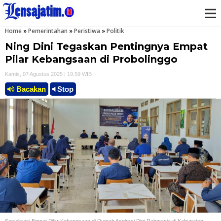
Home
»
Pemerintahan
»
Peristiwa
»
Politik
M
Ning Dini Tegaskan Pentingnya Empat
e
Pilar Kebangsaan di Probolinggo
Kamis, 07 Agustus 2025 | 19.59 WIB
n
Bacakan
Stop
u