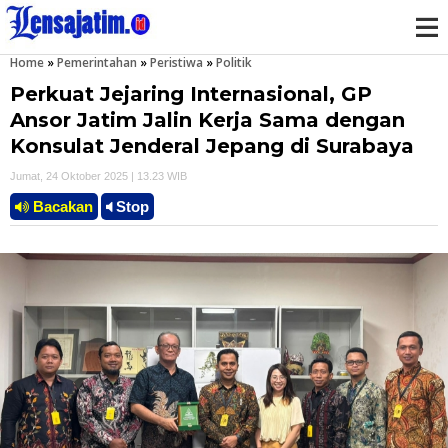
Home
»
Pemerintahan
»
Peristiwa
»
Politik
M
Perkuat Jejaring Internasional, GP
e
Ansor Jatim Jalin Kerja Sama dengan
Konsulat Jenderal Jepang di Surabaya
n
Jumat, 24 Oktober 2025 | 13.23 WIB
u
Bacakan
Stop