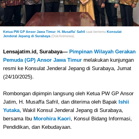
Ketua PW GP Ansor Jawa Timur
,
H. Musaffa' Safril
saat bertemu
Konsulat
Jenderal Jepang di Surabaya
.(Dok/Istimewa).
Lensajatim.id, Surabaya—
Pimpinan Wilayah Gerakan
Pemuda (GP) Ansor Jawa Timur
melakukan kunjungan
resmi ke Konsulat Jenderal Jepang di Surabaya, Jumat
(24/10/2025).
Rombongan dipimpin langsung oleh Ketua PW GP Ansor
Jatim, H. Musaffa Safril, dan diterima oleh Bapak
Ishii
Yutaka
, Wakil Konsul Jenderal Jepang di Surabaya,
bersama Ibu
Morohira Kaori
, Konsul Bidang Informasi,
Pendidikan, dan Kebudayaan.