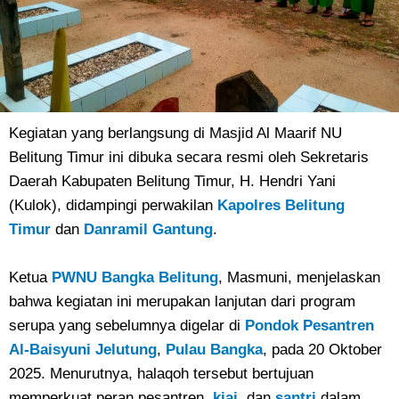
Kegiatan yang berlangsung di Masjid Al Maarif NU
Belitung Timur ini dibuka secara resmi oleh Sekretaris
Daerah Kabupaten Belitung Timur, H. Hendri Yani
(Kulok), didampingi perwakilan
Kapolres Belitung
Timur
dan
Danramil Gantung
.
Ketua
PWNU Bangka Belitung
, Masmuni, menjelaskan
bahwa kegiatan ini merupakan lanjutan dari program
serupa yang sebelumnya digelar di
Pondok Pesantren
Al-Baisyuni Jelutung
,
Pulau Bangka
, pada 20 Oktober
2025. Menurutnya, halaqoh tersebut bertujuan
memperkuat peran pesantren,
kiai
, dan
santri
dalam