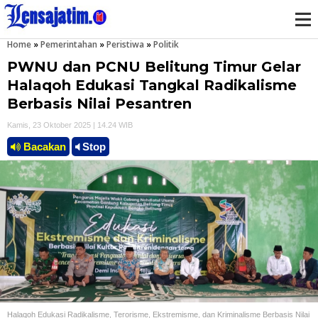
Home
»
Pemerintahan
»
Peristiwa
»
Politik
M
PWNU dan PCNU Belitung Timur Gelar
e
Halaqoh Edukasi Tangkal Radikalisme
Berbasis Nilai Pesantren
n
Kamis, 23 Oktober 2025 | 14.24 WIB
u
Bacakan
Stop
Halaqoh Edukasi Radikalisme, Terorisme, Ekstremisme, dan Kriminalisme Berbasis Nilai