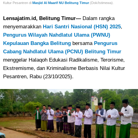
Kultur Pesantren di
Masjid Al Maarif NU Belitung Timur
.(Dok/Istimewa).
Lensajatim.id, Belitung Timur—
Dalam rangka
menyemarakkan
Hari Santri Nasional (HSN) 2025
,
Pengurus Wilayah Nahdlatul Ulama (PWNU)
Kepulauan Bangka Belitung
bersama
Pengurus
Cabang Nahdlatul Ulama (PCNU) Belitung Timur
menggelar Halaqoh Edukasi Radikalisme, Terorisme,
Ekstremisme, dan Kriminalisme Berbasis Nilai Kultur
Pesantren, Rabu (23/10/2025).