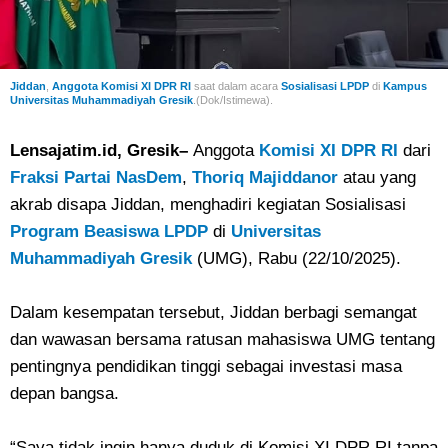
Jiddan
,
Anggota Komisi XI DPR RI
saat dalam acara
Sosialisasi LPDP
di
Kampus
Universitas Muhammadiyah Gresik
.(Dok/Istimewa).
Lensajatim.id, Gresik–
Anggota
Komisi XI DPR RI
dari
Fraksi Partai NasDem
,
Thoriq Majiddanor
atau yang
akrab disapa Jiddan, menghadiri kegiatan Sosialisasi
Program Beasiswa LPDP
di
Universitas
Muhammadiyah Gresik
(UMG), Rabu (22/10/2025).
Dalam kesempatan tersebut, Jiddan berbagi semangat
dan wawasan bersama ratusan mahasiswa UMG tentang
pentingnya pendidikan tinggi sebagai investasi masa
depan bangsa.
“Saya tidak ingin hanya duduk di Komisi XI DPR RI tanpa