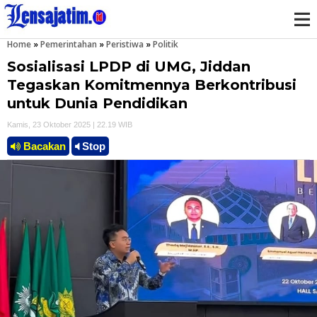
Home
»
Pemerintahan
»
Peristiwa
»
Politik
M
Sosialisasi LPDP di UMG, Jiddan
e
Tegaskan Komitmennya Berkontribusi
untuk Dunia Pendidikan
n
Kamis, 23 Oktober 2025 | 22.19 WIB
u
Bacakan
Stop