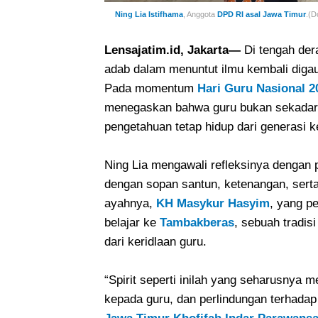
Ning Lia Istifhama
, Anggota
DPD RI asal Jawa Timur
.(D
Lensajatim.id, Jakarta—
Di tengah der
adab dalam menuntut ilmu kembali digau
Pada momentum
Hari Guru Nasional 2
menegaskan bahwa guru bukan sekadar p
pengetahuan tetap hidup dari generasi k
Ning Lia mengawali refleksinya dengan
dengan sopan santun, ketenangan, serta
ayahnya,
KH Masykur Hasyim
, yang p
belajar ke
Tambakberas
, sebuah tradi
dari keridlaan guru.
“Spirit seperti inilah yang seharusnya 
kepada guru, dan perlindungan terhadap 