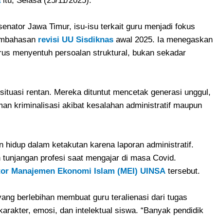
a
itu, Selasa (25/11/2025).
nator Jawa Timur, isu-isu terkait guru menjadi fokus
pembahasan
revisi UU Sisdiknas
awal 2025. Ia menegaskan
rus menyentuh persoalan struktural, bukan sekadar
ituasi rentan. Mereka dituntut mencetak generasi unggul,
n kriminalisasi akibat kesalahan administratif maupun
 hidup dalam ketakutan karena laporan administratif.
 tunjangan profesi saat mengajar di masa Covid.
or Manajemen Ekonomi Islam (MEI) UINSA
tersebut.
 yang berlebihan membuat guru teralienasi dari tugas
akter, emosi, dan intelektual siswa. “Banyak pendidik