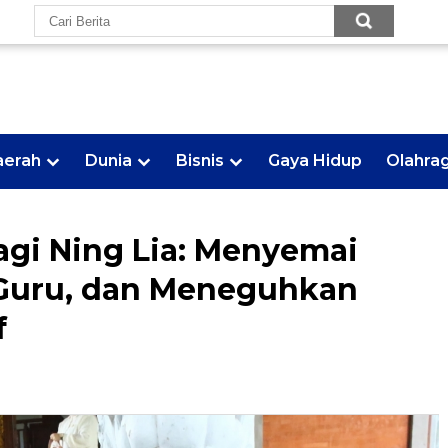
aerah
Dunia
Bisnis
Gaya Hidup
Olahra
agi Ning Lia: Menyemai
 Guru, dan Meneguhkan
f