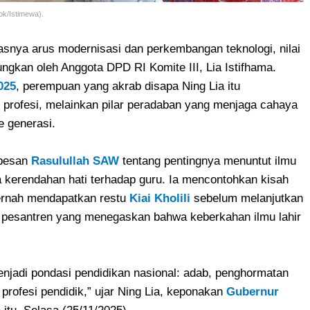
ok/Istimewa).
asnya arus modernisasi dan perkembangan teknologi, nilai
ngkan oleh Anggota DPD RI Komite III, Lia Istifhama.
025
, perempuan yang akrab disapa Ning Lia itu
rofesi, melainkan pilar peradaban yang menjaga cahaya
e generasi.
 pesan
Rasulullah SAW
tentang pentingnya menuntut ilmu
 kerendahan hati terhadap guru. Ia mencontohkan kisah
ernah mendapatkan restu
Kiai Kholili
sebelum melanjutkan
si pesantren yang menegaskan bahwa keberkahan ilmu lahir
menjadi pondasi pendidikan nasional: adab, penghormatan
profesi pendidik,” ujar Ning Lia, keponakan
Gubernur