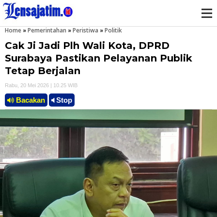
Home
»
Pemerintahan
»
Peristiwa
»
Politik
M
Cak Ji Jadi Plh Wali Kota, DPRD
e
Surabaya Pastikan Pelayanan Publik
Tetap Berjalan
n
Rabu, 20 Mei 2026 | 10.25 WIB
u
Bacakan
Stop