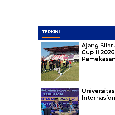
TERKINI
Ajang Sila
Cup II 202
Pamekasa
Universita
Internasio