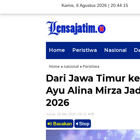
Kamis, 6 Agustus 2026 |
20:44:16
Home
Peristiwa
Nasional
D
Home
»
nasional
»
Peristiwa
Dari Jawa Timur k
Ayu Alina Mirza Jad
2026
Jumat, 29 Mei 2026 | 00.21 WIB
Bacakan
Stop