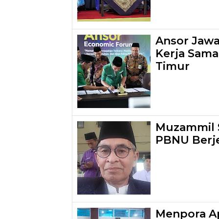
Ansor Jawa 
Kerja Sama
Timur
Muzammil S
PBNU Berj
Menpora Ap