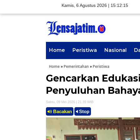
Kamis, 6 Agustus 2026 |
15:12:17
Home
Peristiwa
Nasional
D
Home
»
Pemerintahan
»
Peristiwa
Gencarkan Edukasi,
Penyuluhan Bahaya
Sabtu, 09 Mei 2026 | 21.39 WIB
Bacakan
Stop