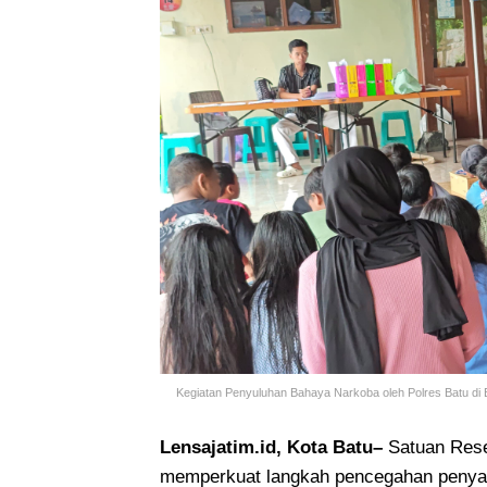
Kegiatan Penyuluhan Bahaya Narkoba oleh Polres Batu di B
Lensajatim.id, Kota Batu–
Satuan Rese
memperkuat langkah pencegahan penyala