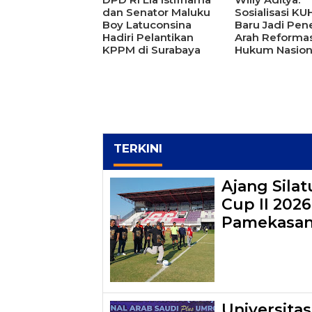
dan Senator Maluku
Sosialisasi K
Boy Latuconsina
Baru Jadi Pen
Hadiri Pelantikan
Arah Reformas
KPPM di Surabaya
Hukum Nasion
TERKINI
Ajang Sila
Cup II 202
Pamekasa
Universita