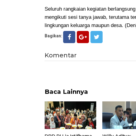
Seluruh rangkaian kegiatan berlangsung
mengikuti sesi tanya jawab, terutama te
lingkungan keluarga maupun desa. (De
Bagikan:
Komentar
Baca Lainnya
DPD RI Lia Istifhama
Willy Aditya: