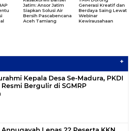
UHAP
Jatim: Ansor Jatim
Generasi Kreatif dan
entu
Siapkan Solusi Air
Berdaya Saing Lewat
i
Bersih Pascabencana
Webinar
al
Aceh Tamiang
Kewirausahaan
+
turahmi Kepala Desa Se-Madura, PKDI
6 Resmi Bergulir di SGMRP
n
s Annuqayah Lepas 22 Peserta KKN