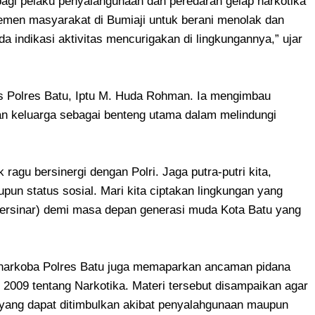
i pelaku penyalahgunaan dan peredaran gelap narkotika
lemen masyarakat di Bumiaji untuk berani menolak dan
da indikasi aktivitas mencurigakan di lingkungannya,” ujar
 Polres Batu, Iptu M. Huda Rohman. Ia mengimbau
n keluarga sebagai benteng utama dalam melindungi
agu bersinergi dengan Polri. Jaga putra-putri kita,
pun status sosial. Mari kita ciptakan lingkungan yang
(Bersinar) demi masa depan generasi muda Kota Batu yang
snarkoba Polres Batu juga memaparkan ancaman pidana
009 tentang Narkotika. Materi tersebut disampaikan agar
ng dapat ditimbulkan akibat penyalahgunaan maupun