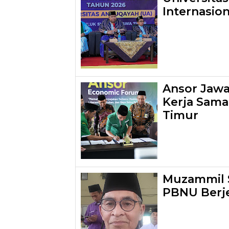
Internasio
Ansor Jawa 
Kerja Sama
Timur
Muzammil S
PBNU Berj