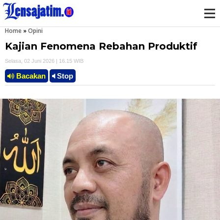
Home
»
Opini
M
Kajian Fenomena Rebahan Produktif
e
Selasa, 02 Juni 2026 | 16.15 WIB
n
Bacakan
Stop
u