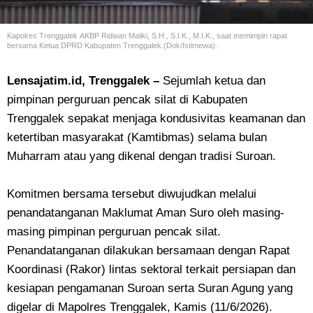
Kapolres Trenggalek
AKBP Ridwan Maliki, S.H., S.I.K., M.I.K., saat memimpin rapat
bersama Ketua DPRD Kabupaten Trenggalek.(Dok/Istimewa).
Lensajatim.id, Trenggalek –
Sejumlah ketua dan
pimpinan perguruan pencak silat di Kabupaten
Trenggalek sepakat menjaga kondusivitas keamanan dan
ketertiban masyarakat (Kamtibmas) selama bulan
Muharram atau yang dikenal dengan tradisi Suroan.
Komitmen bersama tersebut diwujudkan melalui
penandatanganan Maklumat Aman Suro oleh masing-
masing pimpinan perguruan pencak silat.
Penandatanganan dilakukan bersamaan dengan Rapat
Koordinasi (Rakor) lintas sektoral terkait persiapan dan
kesiapan pengamanan Suroan serta Suran Agung yang
digelar di Mapolres Trenggalek, Kamis (11/6/2026).