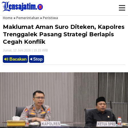
Home
»
Pemerintahan
»
Peristiwa
M
Maklumat Aman Suro Diteken, Kapolres
e
Trenggalek Pasang Strategi Berlapis
Cegah Konflik
n
Jumat, 12 Juni 2026 | 19.15 WIB
u
Bacakan
Stop