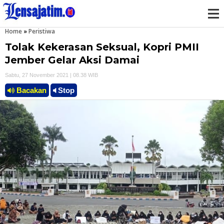
Home
»
Peristiwa
M
Tolak Kekerasan Seksual, Kopri PMII
e
Jember Gelar Aksi Damai
Sabtu, 27 November 2021 | 08.38 WIB
n
Bacakan
Stop
u