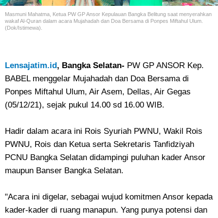
Masmuni Mahatma, Ketua PW GP Ansor Kepulauan Bangka Belitung saat menyerahkan
wakaf Al-Quran dalam acara Mujahadah dan Doa Bersama di Ponpes Miftahul Ulum.
(Dok/Istimewa).
Lensajatim.id
, Bangka Selatan-
PW GP ANSOR Kep.
BABEL menggelar Mujahadah dan Doa Bersama di
Ponpes Miftahul Ulum, Air Asem, Dellas, Air Gegas
(05/12/21), sejak pukul 14.00 sd 16.00 WIB.
Hadir dalam acara ini Rois Syuriah PWNU, Wakil Rois
PWNU, Rois dan Ketua serta Sekretaris Tanfidziyah
PCNU Bangka Selatan didampingi puluhan kader Ansor
maupun Banser Bangka Selatan.
"Acara ini digelar, sebagai wujud komitmen Ansor kepada
kader-kader di ruang manapun. Yang punya potensi dan