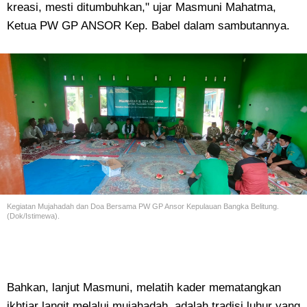
kreasi, mesti ditumbuhkan," ujar Masmuni Mahatma,
Ketua PW GP ANSOR Kep. Babel dalam sambutannya.
Kegiatan Mujahadah dan Doa Bersama PW GP Ansor Kepulauan Bangka Belitung.
(Dok/Istimewa).
Bahkan, lanjut Masmuni, melatih kader mematangkan
ikhtiar langit melalui mujahadah, adalah tradisi luhur yang