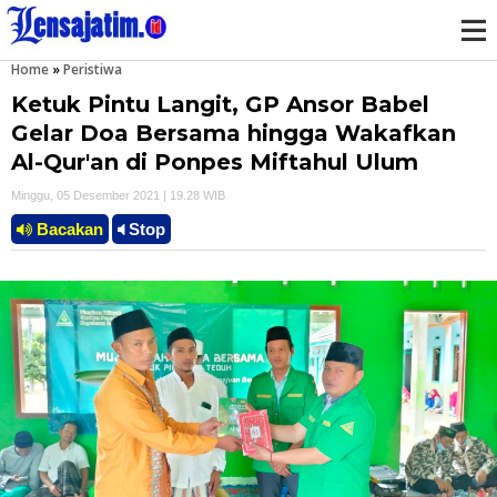
Home
»
Peristiwa
M
Ketuk Pintu Langit, GP Ansor Babel
e
Gelar Doa Bersama hingga Wakafkan
Al-Qur'an di Ponpes Miftahul Ulum
n
Minggu, 05 Desember 2021 | 19.28 WIB
u
Bacakan
Stop