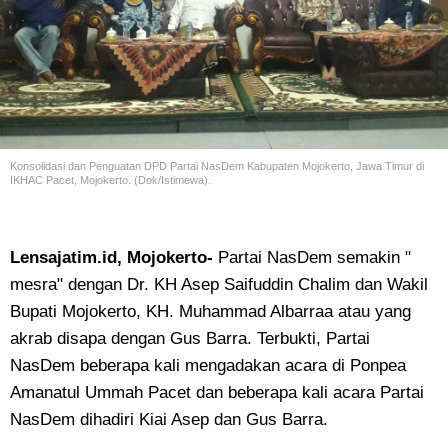
Konsolidasi dan Penguatan DPD Partai NasDem Kabupaten Mojokerto, Jawa Timur di
IKHAC Pacet, Mojokerto. (Dok/Istimewa).
Lensajatim.id, Mojokerto-
Partai NasDem semakin "
mesra" dengan Dr. KH Asep Saifuddin Chalim dan Wakil
Bupati Mojokerto, KH. Muhammad Albarraa atau yang
akrab disapa dengan Gus Barra. Terbukti, Partai
NasDem beberapa kali mengadakan acara di Ponpea
Amanatul Ummah Pacet dan beberapa kali acara Partai
NasDem dihadiri Kiai Asep dan Gus Barra.