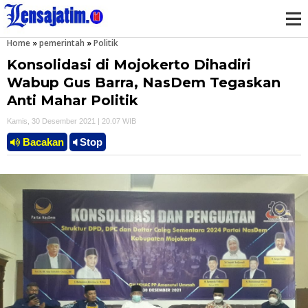
Home
»
pemerintah
»
Politik
M
Konsolidasi di Mojokerto Dihadiri
e
Wabup Gus Barra, NasDem Tegaskan
Anti Mahar Politik
n
Kamis, 30 Desember 2021 | 20.07 WIB
u
Bacakan
Stop