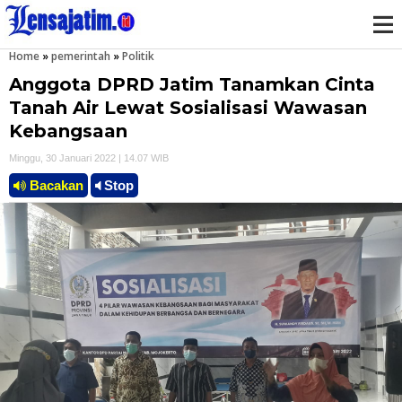
Home
»
pemerintah
»
Politik
M
Anggota DPRD Jatim Tanamkan Cinta
e
Tanah Air Lewat Sosialisasi Wawasan
Kebangsaan
n
Minggu, 30 Januari 2022 | 14.07 WIB
u
Bacakan
Stop