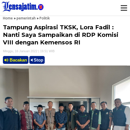
Home
»
pemerintah
»
Politik
M
Tampung Aspirasi TKSK, Lora Fadil :
e
Nanti Saya Sampaikan di RDP Komisi
VIII dengan Kemensos RI
n
Minggu, 16 Januari 2022 | 19.51 WIB
u
Bacakan
Stop