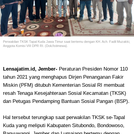
Perwakilan TKSK Tapal Kuda Jawa Timur saat bertemu dengan KH. Ach. Fadil Muzakki,
Anggota Komisi VIII DPR RI. (Dok/Istimewa).
Lensajatim.id, Jember-
Peraturan Presiden Nomor 110
tahun 2021 yang menghapus Dirjen Penanganan Fakir
Miskin (PFM) ditubuh Kementerian Sosial RI membuat
resah Tenaga Kesejahteraan Sosial Kecamatan (TKSK)
dan Petugas Pendamping Bantuan Sosial Pangan (BSP).
Hal tersebut terungkap saat perwakilan TKSK se-Tapal
Kuda yang meliputi Kabupaten Situbondo, Bondowoso,
Banyuwangi, Jember dan Lumajang bertemu dengan