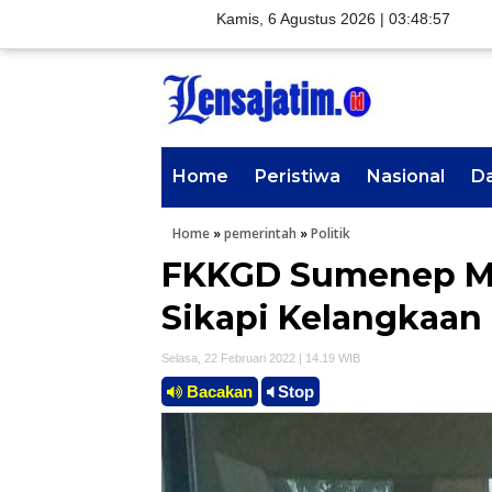
Kamis, 6 Agustus 2026 |
03:48:58
Home
Peristiwa
Nasional
D
Home
»
pemerintah
»
Politik
FKKGD Sumenep Mi
Sikapi Kelangkaan
Selasa, 22 Februari 2022 | 14.19 WIB
Bacakan
Stop