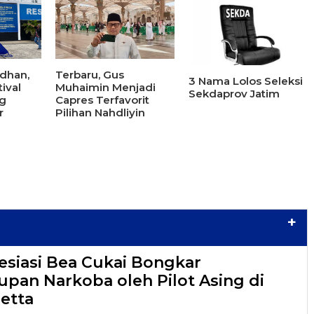
dhan,
Terbaru, Gus
3 Nama Lolos Seleksi
ival
Muhaimin Menjadi
Sekdaprov Jatim
g
Capres Terfavorit
r
Pilihan Nahdliyin
+
esiasi Bea Cukai Bongkar
pan Narkoba oleh Pilot Asing di
etta