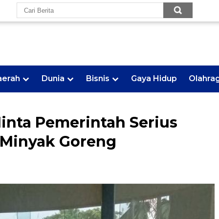
aerah
Dunia
Bisnis
Gaya Hidup
Olahra
nta Pemerintah Serius
 Minyak Goreng