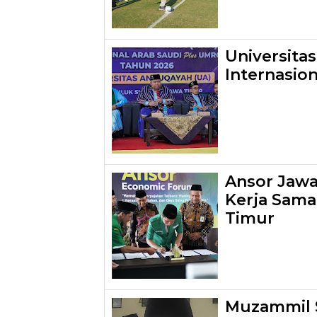
Universita
Internasio
Ansor Jawa 
Kerja Sama
Timur
Muzammil S