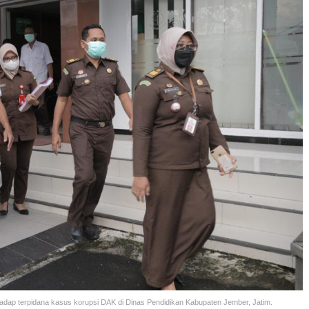
dap terpidana kasus korupsi DAK di Dinas Pendidikan Kabupaten Jember, Jatim.