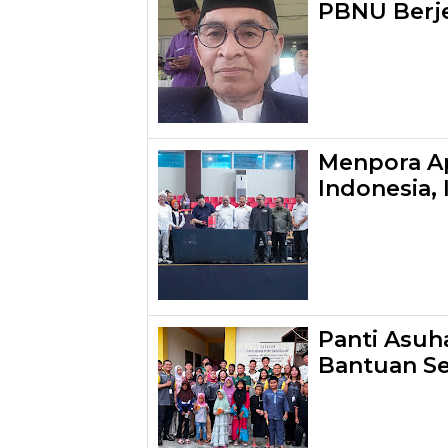
PBNU Berj
Menpora Ap
Indonesia,
Panti Asuh
Bantuan S