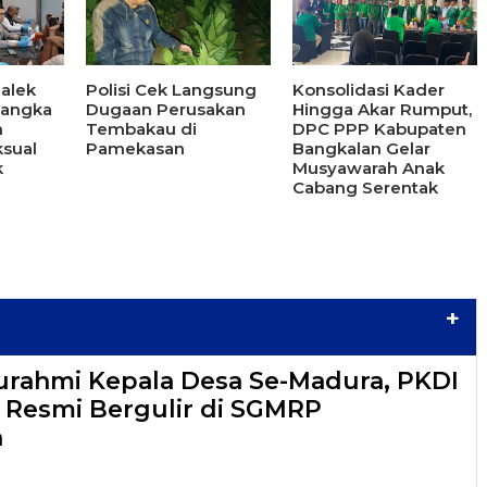
alek
Polisi Cek Langsung
Konsolidasi Kader
sangka
Dugaan Perusakan
Hingga Akar Rumput,
n
Tembakau di
DPC PPP Kabupaten
sual
Pamekasan
Bangkalan Gelar
k
Musyawarah Anak
Cabang Serentak
+
turahmi Kepala Desa Se-Madura, PKDI
6 Resmi Bergulir di SGMRP
n