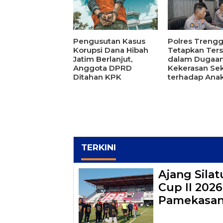
Pengusutan Kasus
Polres Trengg
Korupsi Dana Hibah
Tetapkan Ter
Jatim Berlanjut,
dalam Dugaa
Anggota DPRD
Kekerasan Sek
Ditahan KPK
terhadap Ana
TERKINI
Ajang Sila
Cup II 202
Pamekasa