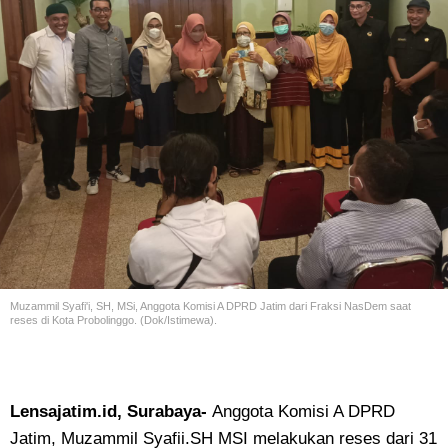
Muzammil Syafi'i, SH, MSi, Anggota Komisi A DPRD Jatim dari Fraksi NasDem saat
reses di Kota Probolinggo. (Dok/Istimewa).
Lensajatim.id, Surabaya-
Anggota Komisi A DPRD
Jatim, Muzammil Syafii.SH MSI melakukan reses dari 31