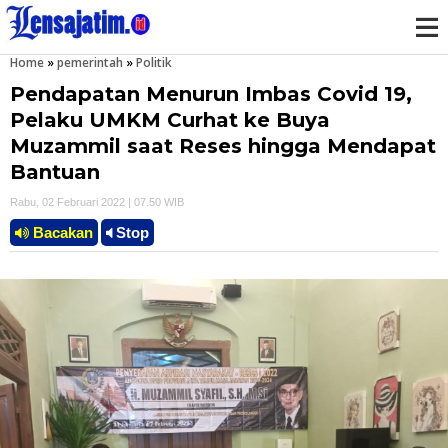
Home
»
pemerintah
»
Politik
M
Pendapatan Menurun Imbas Covid 19,
e
Pelaku UMKM Curhat ke Buya
Muzammil saat Reses hingga Mendapat
n
Bantuan
u
Rabu, 02 Februari 2022 | 07.50 WIB
Bacakan
Stop