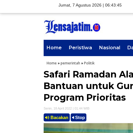
Jumat, 7 Agustus 2026 |
06:43:47
Home
Peristiwa
Nasional
D
Home
»
pemerintah
»
Politik
Safari Ramadan Al
Bantuan untuk Gur
Program Prioritas
Senin, 18 April 2022 | 01.44 WIB
Bacakan
Stop