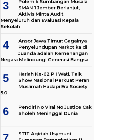
Polemik Sumbangan Musala
SMAN 1 Jember Berlanjut,
Aktivis Minta Audit
Menyeluruh dan Evaluasi Kepala
Sekolah
Ansor Jawa Timur: Gagalnya
Penyelundupan Narkotika di
Juanda adalah Kemenangan
Negara Melindungi Generasi Bangsa
Harlah Ke-62 PII Wati, Talk
Show Nasional Perkuat Peran
Muslimah Hadapi Era Society
5.0
Pendiri No Viral No Justice Cak
Sholeh Meninggal Dunia
STIT Aqidah Usymuni
Sumenep Berangkatkan 11