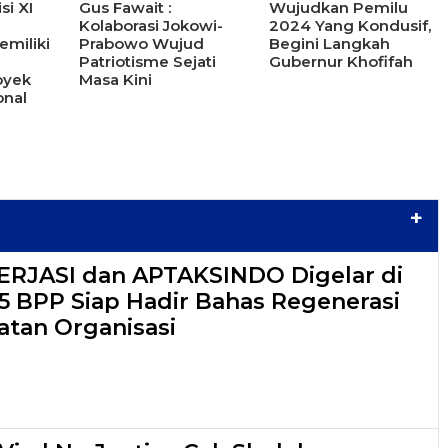
i XI
Gus Fawait :
Wujudkan Pemilu
Kolaborasi Jokowi-
2024 Yang Kondusif,
miliki
Prabowo Wujud
Begini Langkah
Patriotisme Sejati
Gubernur Khofifah
oyek
Masa Kini
onal
+
PERJASI dan APTAKSINDO Digelar di
15 BPP Siap Hadir Bahas Regenerasi
tan Organisasi