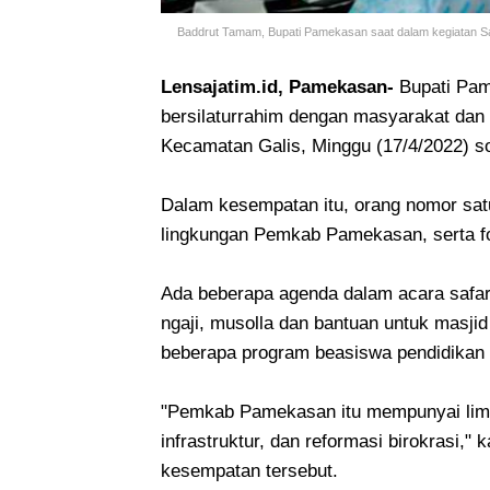
Baddrut Tamam, Bupati Pamekasan saat dalam kegiatan Sa
Lensajatim.id, Pamekasan-
Bupati Pa
bersilaturrahim dengan masyarakat da
Kecamatan Galis, Minggu (17/4/2022) s
Dalam kesempatan itu, orang nomor satu
lingkungan Pemkab Pamekasan, serta fo
Ada beberapa agenda dalam acara safari
ngaji, musolla dan bantuan untuk masji
beberapa program beasiswa pendidikan 
"Pemkab Pamekasan itu mempunyai lima 
infrastruktur, dan reformasi birokrasi,
kesempatan tersebut.