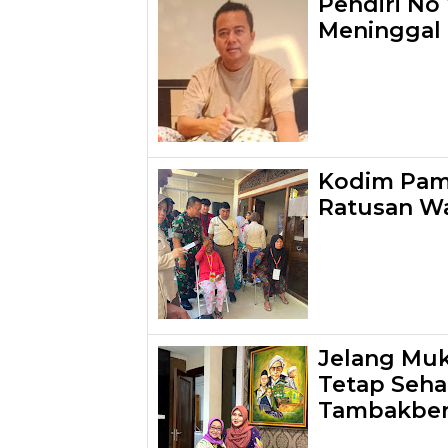
Pendiri No 
Meninggal
Kodim Pame
Ratusan W
Jelang Mu
Tetap Sehat
Tambakber